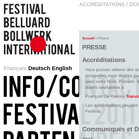
ACCRÉDITATIONS / DO
Accueil
» Presse
PRESSE
Accréditations
Français
Deutsch
English
Vous pouvez obtenir des ac
auxquelles vous désirez pa
avec votre Nom, Prénom, le 
date/s souhaitées à:
François De Raemy,
franc
Les accréditations peuvent 
Festival.
Communiqués et Do