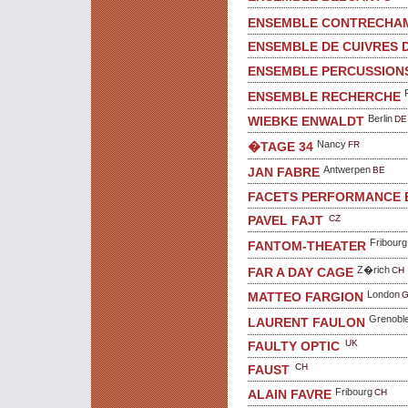
ENSEMBLE CONTRECHA
ENSEMBLE DE CUIVRES 
ENSEMBLE PERCUSSIONS
ENSEMBLE RECHERCHE
Berlin
DE
WIEBKE ENWALDT
Nancy
FR
�TAGE 34
Antwerpen
BE
JAN FABRE
FACETS PERFORMANCE 
CZ
PAVEL FAJT
Fribourg
FANTOM-THEATER
Z�rich
CH
FAR A DAY CAGE
London
MATTEO FARGION
Grenobl
LAURENT FAULON
UK
FAULTY OPTIC
CH
FAUST
Fribourg
CH
ALAIN FAVRE