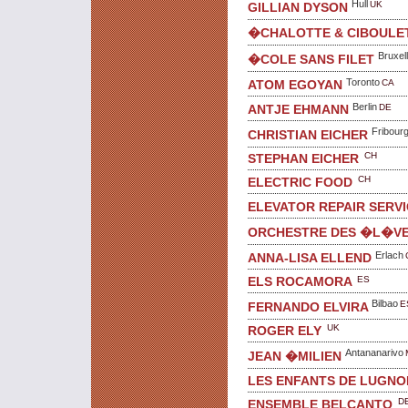
Hull
UK
GILLIAN DYSON
�CHALOTTE & CIBOULE
Bruxel
�COLE SANS FILET
Toronto
CA
ATOM EGOYAN
Berlin
DE
ANTJE EHMANN
Fribour
CHRISTIAN EICHER
CH
STEPHAN EICHER
CH
ELECTRIC FOOD
ELEVATOR REPAIR SERV
ORCHESTRE DES �L�VE
Erlach
ANNA-LISA ELLEND
ES
ELS ROCAMORA
Bilbao
E
FERNANDO ELVIRA
UK
ROGER ELY
Antananarivo
JEAN �MILIEN
LES ENFANTS DE LUGN
D
ENSEMBLE BELCANTO