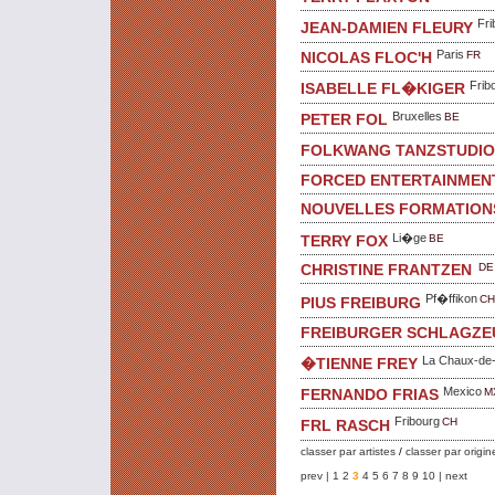
Fri
JEAN-DAMIEN FLEURY
Paris
FR
NICOLAS FLOC'H
Frib
ISABELLE FL�KIGER
Bruxelles
BE
PETER FOL
FOLKWANG TANZSTUDIO
FORCED ENTERTAINMEN
NOUVELLES FORMATION
Li�ge
BE
TERRY FOX
DE
CHRISTINE FRANTZEN
Pf�ffikon
CH
PIUS FREIBURG
FREIBURGER SCHLAGZE
La Chaux-de
�TIENNE FREY
Mexico
M
FERNANDO FRIAS
Fribourg
CH
FRL RASCH
classer par artistes
/
classer par origin
prev |
1
2
3
4
5
6
7
8
9
10
| next