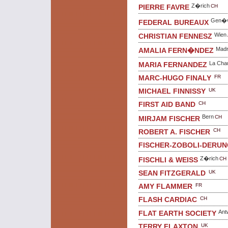
Z�rich
CH
PIERRE FAVRE
Gen�
FEDERAL BUREAUX
Wien
CHRISTIAN FENNESZ
Madr
AMALIA FERN�NDEZ
La Cha
MARIA FERNANDEZ
FR
MARC-HUGO FINALY
UK
MICHAEL FINNISSY
CH
FIRST AID BAND
Bern
CH
MIRJAM FISCHER
CH
ROBERT A. FISCHER
FISCHER-ZOBOLI-DERUN
Z�rich
CH
FISCHLI & WEISS
UK
SEAN FITZGERALD
FR
AMY FLAMMER
CH
FLASH CARDIAC
Ant
FLAT EARTH SOCIETY
UK
TERRY FLAXTON