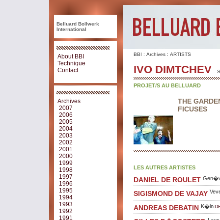
Belluard Bollwerk
International
BBI
:
Archives
:
ARTISTS
About BBI
Technique
IVO DIMTCHEV
Contact
S
PROJET/S AU BELLUARD
THE GARDEN
Archives
2007
FICUSES
2006
2005
2004
2003
2002
2001
2000
1999
LES AUTRES ARTISTES
1998
1997
Gen�
DANIEL DE ROULET
1996
1995
Vev
SIGISMOND DE VAJAY
1994
1993
K�ln
D
ANDREAS DEBATIN
1992
1991
Laus