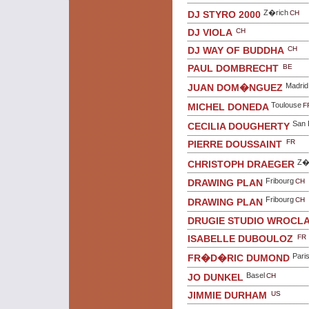
Z�rich
CH
DJ STYRO 2000
CH
DJ VIOLA
CH
DJ WAY OF BUDDHA
BE
PAUL DOMBRECHT
Madrid
JUAN DOM�NGUEZ
Toulouse
F
MICHEL DONEDA
San 
CECILIA DOUGHERTY
FR
PIERRE DOUSSAINT
Z�
CHRISTOPH DRAEGER
Fribourg
CH
DRAWING PLAN
Fribourg
CH
DRAWING PLAN
DRUGIE STUDIO WROCL
FR
ISABELLE DUBOULOZ
Pari
FR�D�RIC DUMOND
Basel
CH
JO DUNKEL
US
JIMMIE DURHAM