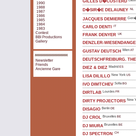
GILLES D�COSTERD
1990
1988
NL
D�SIR�E DELAUNEY
1987
1986
Gen
JACQUES DEMIERRE
1985
1984
IT
CARLO DENTI
1983
Contest
UK
FRANK DENYER
BBI Productions
Gallery
DENZLER-WIESENDANGE
Wien
AT
GUSTAV DEUTSCH
DEUTSCHFREIBURG. TH
Newsletter
Friends
Madrid
ES
DIEZ & DIEZ
Ancienne Gare
New York
US
LISA DILILLO
Sofia
BG
IVO DIMTCHEV
Lourdes
FR
DIRTLAB
New Y
DIRTY PROJECTORS
Berlin
DE
DISAGIO
Bruxelles
BE
DJ CROL
Bruxelles
BE
DJ MIURA
CH
DJ SPECTRON