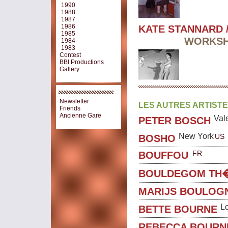
1990
1988
1987
1986
KATE STANNARD 
1985
WORKSH
1984
1983
Contest
BBI Productions
Gallery
Newsletter
LES AUTRES ARTIST
Friends
Ancienne Gare
Val
PETER BOSCH
New York
US
BOSHO
FR
BOUFFOU
BOULDEGOM TH
MARIJS BOULOG
L
BETTE BOURNE
REBECCA BOURN