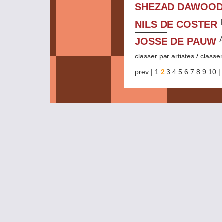
SHEZAD DAWOO
NILS DE COSTER
JOSSE DE PAUW
classer par artistes
/
classer
prev |
1
2
3
4
5
6
7
8
9
10
|