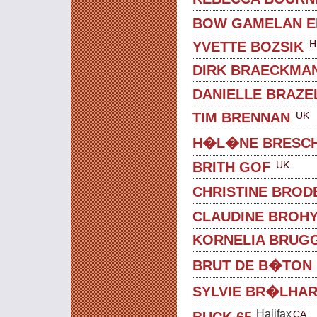
BOW GAMELAN E
H
YVETTE BOZSIK
DIRK BRAECKMA
DANIELLE BRAZE
UK
TIM BRENNAN
H�L�NE BRESC
UK
BRITH GOF
CHRISTINE BROD
CLAUDINE BROH
KORNELIA BRUG
BRUT DE B�TON
SYLVIE BR�LHA
Halifax
CA
BUCK 65