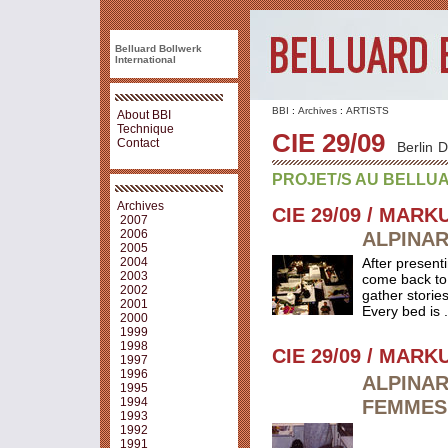
Belluard Bollwerk
International
BBI
:
Archives
:
ARTISTS
About BBI
Technique
CIE 29/09
Contact
Berlin
D
PROJET/S AU BELLU
Archives
CIE 29/09 / MARK
2007
2006
ALPINAR
2005
2004
After present
2003
come back to 
2002
gather storie
2001
Every bed is .
2000
1999
1998
CIE 29/09 / MARK
1997
1996
ALPINAR
1995
1994
FEMMES 
1993
1992
1991