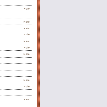
» site
» site
» site
» site
» site
» site
» site
» site
» site
» site