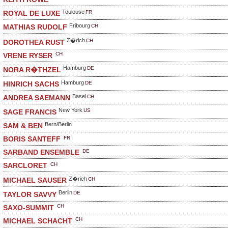
Toulouse
FR
ROYAL DE LUXE
Fribourg
CH
MATHIAS RUDOLF
Z�rich
CH
DOROTHEA RUST
CH
VRENE RYSER
Hamburg
DE
NORA R�THZEL
Hamburg
DE
HINRICH SACHS
Basel
CH
ANDREA SAEMANN
New York
US
SAGE FRANCIS
Bern/Berlin
SAM & BEN
FR
BORIS SANTEFF
DE
SARBAND ENSEMBLE
CH
SARCLORET
Z�rich
CH
MICHAEL SAUSER
Berlin
DE
TAYLOR SAVVY
CH
SAXO-SUMMIT
CH
MICHAEL SCHACHT