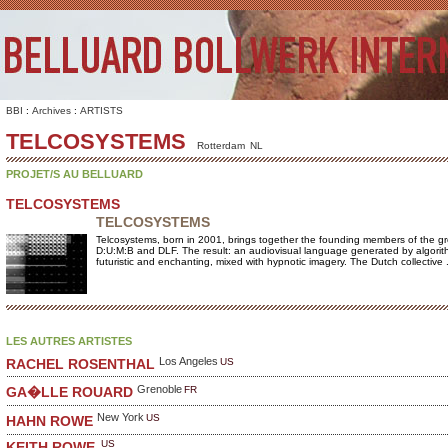
BBI
:
Archives
:
ARTISTS
TELCOSYSTEMS
Rotterdam
NL
PROJET/S AU BELLUARD
TELCOSYSTEMS
TELCOSYSTEMS
Telcosystems, born in 2001, brings together the founding members of the g
D:U:M:B and DLF. The result: an audiovisual language generated by algorith
futuristic and enchanting, mixed with hypnotic imagery. The Dutch collective .
LES AUTRES ARTISTES
Los Angeles
US
RACHEL ROSENTHAL
Grenoble
FR
GA�LLE ROUARD
New York
US
HAHN ROWE
US
KEITH ROWE