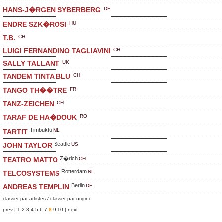
DE
HANS-J�RGEN SYBERBERG
HU
ENDRE SZK�ROSI
CH
T.B.
CH
LUIGI FERNANDINO TAGLIAVINI
UK
SALLY TALLANT
CH
TANDEM TINTA BLU
FR
TANGO TH��TRE
CH
TANZ-ZEICHEN
RO
TARAF DE HA�DOUK
Timbuktu
ML
TARTIT
Seattle
US
JOHN TAYLOR
Z�rich
CH
TEATRO MATTO
Rotterdam
NL
TELCOSYSTEMS
Berlin
DE
ANDREAS TEMPLIN
classer par artistes
/
classer par origine
prev |
1
2
3
4
5
6
7
8
9
10
| next