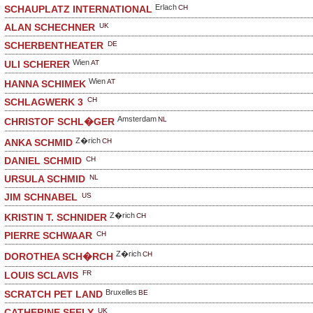
Erlach
CH
SCHAUPLATZ INTERNATIONAL
UK
ALAN SCHECHNER
DE
SCHERBENTHEATER
Wien
AT
ULI SCHERER
Wien
AT
HANNA SCHIMEK
CH
SCHLAGWERK 3
Amsterdam
NL
CHRISTOF SCHL�GER
Z�rich
CH
ANKA SCHMID
CH
DANIEL SCHMID
NL
URSULA SCHMID
US
JIM SCHNABEL
Z�rich
CH
KRISTIN T. SCHNIDER
CH
PIERRE SCHWAAR
Z�rich
CH
DOROTHEA SCH�RCH
FR
LOUIS SCLAVIS
Bruxelles
BE
SCRATCH PET LAND
UK
CATHERINE SEELY