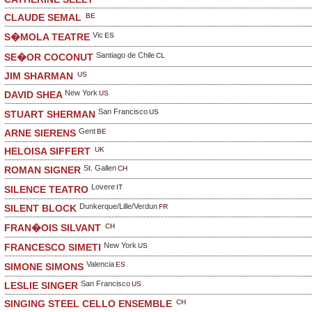
BE
CLAUDE SEMAL
Vic
ES
S�MOLA TEATRE
Santiago de Chile
CL
SE�OR COCONUT
US
JIM SHARMAN
New York
US
DAVID SHEA
San Francisco
US
STUART SHERMAN
Gent
BE
ARNE SIERENS
UK
HELOISA SIFFERT
St. Gallen
CH
ROMAN SIGNER
Lovere
IT
SILENCE TEATRO
Dunkerque/Lille/Verdun
FR
SILENT BLOCK
CH
FRAN�OIS SILVANT
New York
US
FRANCESCO SIMETI
Valencia
ES
SIMONE SIMONS
San Francisco
US
LESLIE SINGER
CH
SINGING STEEL CELLO ENSEMBLE