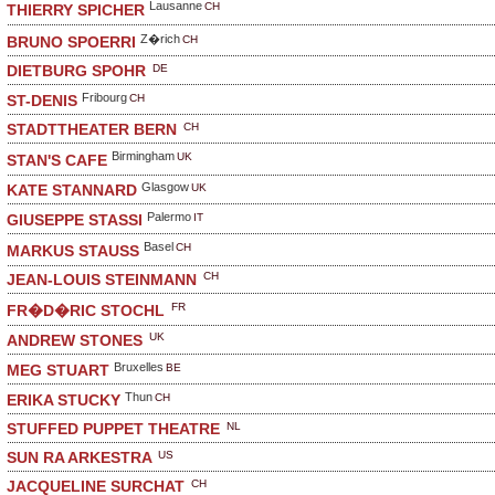
Lausanne
CH
THIERRY SPICHER
Z�rich
CH
BRUNO SPOERRI
DE
DIETBURG SPOHR
Fribourg
CH
ST-DENIS
CH
STADTTHEATER BERN
Birmingham
UK
STAN'S CAFE
Glasgow
UK
KATE STANNARD
Palermo
IT
GIUSEPPE STASSI
Basel
CH
MARKUS STAUSS
CH
JEAN-LOUIS STEINMANN
FR
FR�D�RIC STOCHL
UK
ANDREW STONES
Bruxelles
BE
MEG STUART
Thun
CH
ERIKA STUCKY
NL
STUFFED PUPPET THEATRE
US
SUN RA ARKESTRA
CH
JACQUELINE SURCHAT