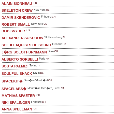
FR
ALAIN SIONNEAU
New York
US
SKELETON CREW
Fribourg
CH
DAMIR SKENDEROVIC
New York
US
ROBERT SMALL
US
BOB SNYDER
St. Petersburg
RU
ALEXANDER SOKUROW
Orlando
US
SOL.ILLAQUISTS OF SOUND
Bern
CH
J�RG SOLOTHURNMANN
Paris
FR
ALBERTO SORBELLI
Torino
IT
SOSTA PALMIZI
K�ln
DE
SOULFUL SHACK
Gen�ve/Montr�al
CH
SPACEKIT�
Montr�al, Gen�ve, Brest
CA
SPACELABS�
CH
MATHIAS SPAETER
Fribourg
CH
NIKI SPALINGER
UK
ANNA SPELLMAN