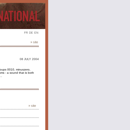
FR
DE
EN
» site
08 JULY 2004
roups 0010, minuszero,
ms - a sound that is both
..
» site