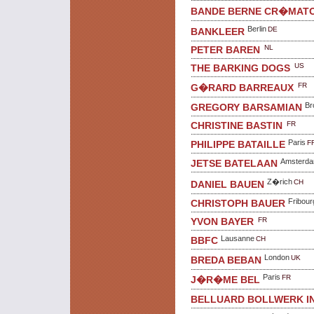
BANDE BERNE CR�MATO
Berlin
DE
BANKLEER
NL
PETER BAREN
US
THE BARKING DOGS
FR
G�RARD BARREAUX
Br
GREGORY BARSAMIAN
FR
CHRISTINE BASTIN
Paris
F
PHILIPPE BATAILLE
Amsterd
JETSE BATELAAN
Z�rich
CH
DANIEL BAUEN
Fribour
CHRISTOPH BAUER
FR
YVON BAYER
Lausanne
CH
BBFC
London
UK
BREDA BEBAN
Paris
FR
J�R�ME BEL
BELLUARD BOLLWERK I