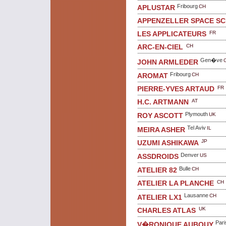
Fribourg
CH
APLUSTAR
APPENZELLER SPACE S
FR
LES APPLICATEURS
CH
ARC-EN-CIEL
Gen�ve
JOHN ARMLEDER
Fribourg
CH
AROMAT
FR
PIERRE-YVES ARTAUD
AT
H.C. ARTMANN
Plymouth
UK
ROY ASCOTT
Tel Aviv
IL
MEIRA ASHER
JP
UZUMI ASHIKAWA
Denver
US
ASSDROIDS
Bulle
CH
ATELIER 82
CH
ATELIER LA PLANCHE
Lausanne
CH
ATELIER LX1
UK
CHARLES ATLAS
Pari
V�RONIQUE AUBOUY