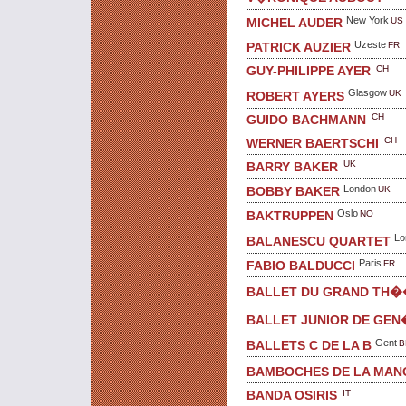
New York
US
MICHEL AUDER
Uzeste
FR
PATRICK AUZIER
CH
GUY-PHILIPPE AYER
Glasgow
UK
ROBERT AYERS
CH
GUIDO BACHMANN
CH
WERNER BAERTSCHI
UK
BARRY BAKER
London
UK
BOBBY BAKER
Oslo
NO
BAKTRUPPEN
Lo
BALANESCU QUARTET
Paris
FR
FABIO BALDUCCI
BALLET DU GRAND TH
BALLET JUNIOR DE GEN
Gent
B
BALLETS C DE LA B
BAMBOCHES DE LA MAN
IT
BANDA OSIRIS