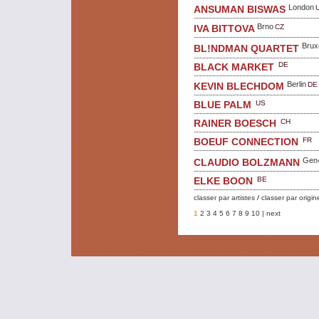
London
ANSUMAN BISWAS
Brno
CZ
IVA BITTOVA
Brux
BL!NDMAN QUARTET
DE
BLACK MARKET
Berlin
DE
KEVIN BLECHDOM
US
BLUE PALM
CH
RAINER BOESCH
FR
BOEUF CONNECTION
Gen
CLAUDIO BOLZMANN
BE
ELKE BOON
classer par artistes
/
classer par origin
1
2
3
4
5
6
7
8
9
10
| next