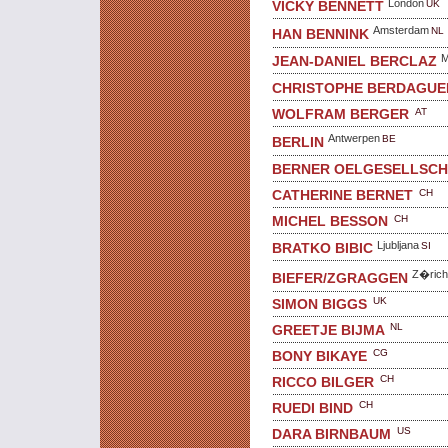
London
UK
VICKY BENNETT
Amsterdam
NL
HAN BENNINK
M
JEAN-DANIEL BERCLAZ
CHRISTOPHE BERDAGUE
AT
WOLFRAM BERGER
Antwerpen
BE
BERLIN
BERNER OELGESELLSC
CH
CATHERINE BERNET
CH
MICHEL BESSON
Ljubljana
SI
BRATKO BIBIC
Z�rich
BIEFER/ZGRAGGEN
UK
SIMON BIGGS
NL
GREETJE BIJMA
CG
BONY BIKAYE
CH
RICCO BILGER
CH
RUEDI BIND
US
DARA BIRNBAUM