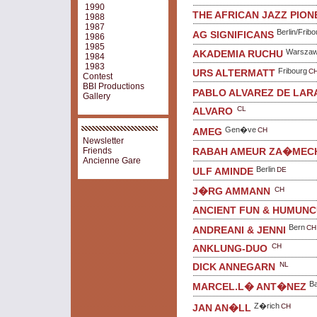
1990
THE AFRICAN JAZZ PION
1988
1987
Berlin/Fribo
AG SIGNIFICANS
1986
1985
Warsza
AKADEMIA RUCHU
1984
1983
Fribourg
C
URS ALTERMATT
Contest
BBI Productions
PABLO ALVAREZ DE LAR
Gallery
CL
ALVARO
Gen�ve
CH
AMEG
Newsletter
RABAH AMEUR ZA�MEC
Friends
Ancienne Gare
Berlin
DE
ULF AMINDE
CH
J�RG AMMANN
ANCIENT FUN & HUMUN
Bern
CH
ANDREANI & JENNI
CH
ANKLUNG-DUO
NL
DICK ANNEGARN
Ba
MARCEL.L� ANT�NEZ
Z�rich
CH
JAN AN�LL