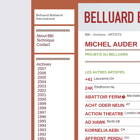
Belluard Bollwerk
International
BBI
:
Archives
:
ARTISTS
About BBI
Technique
MICHEL AUDER
Contact
PROJET/S AU BELLUARD
Archives
2007
LES AUTRES ARTISTES
2006
2005
Lausanne
CH
+41
2004
2003
Eindhoven
NL
24K
2002
2001
Mechele
ABATTOIR FERM�
2000
1999
AT
ACHT ODER NEUN
1998
1997
London
U
ACTION THEATRE
1996
1995
Berlin
DE
AD HAWK
1994
CH
1993
KORNELIA AEBI
1992
CH
AFFRONT PERDU
1991