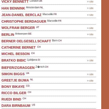
London
UK
VICKY BENNETT
» site
Amsterdam
NL
HAN BENNINK
» site
Marseille
FR
JEAN-DANIEL BERCLAZ
» site
Marseille
FR
CHRISTOPHE BERDAGUER
AT
WOLFRAM BERGER
» site
Antwerpen
BE
BERLIN
» site
Bern
CH
BERNER OELGESELLSCHAFT
CH
CATHERINE BERNET
CH
MICHEL BESSON
Ljubljana
SI
BRATKO BIBIC
» site
Z�rich
CH
BIEFER/ZGRAGGEN
UK
SIMON BIGGS
» site
NL
GREETJE BIJMA
» site
CG
BONY BIKAYE
CH
RICCO BILGER
CH
RUEDI BIND
US
DARA BIRNBAUM