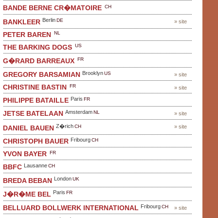
CH
BANDE BERNE CR�MATOIRE
Berlin
DE
BANKLEER
» site
NL
PETER BAREN
US
THE BARKING DOGS
FR
G�RARD BARREAUX
Brooklyn
US
GREGORY BARSAMIAN
» site
FR
CHRISTINE BASTIN
» site
Paris
FR
PHILIPPE BATAILLE
Amsterdam
NL
JETSE BATELAAN
» site
Z�rich
CH
» site
DANIEL BAUEN
Fribourg
CH
CHRISTOPH BAUER
FR
YVON BAYER
Lausanne
CH
BBFC
London
UK
BREDA BEBAN
Paris
FR
J�R�ME BEL
Fribourg
CH
BELLUARD BOLLWERK INTERNATIONAL
» site