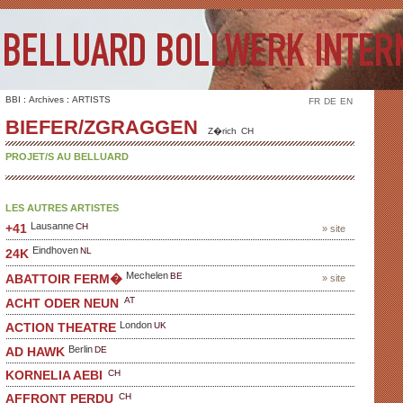
BBI
:
Archives
:
ARTISTS
FR
DE
EN
BIEFER/ZGRAGGEN
Z�rich
CH
PROJET/S AU BELLUARD
LES AUTRES ARTISTES
Lausanne
CH
+41
» site
Eindhoven
NL
24K
Mechelen
BE
ABATTOIR FERM�
» site
AT
ACHT ODER NEUN
London
UK
ACTION THEATRE
Berlin
DE
AD HAWK
CH
KORNELIA AEBI
CH
AFFRONT PERDU