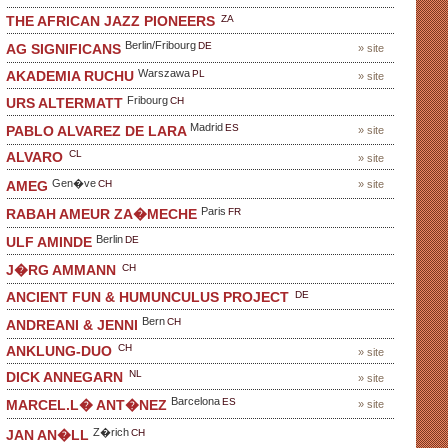
ZA
THE AFRICAN JAZZ PIONEERS
Berlin/Fribourg
DE
AG SIGNIFICANS
» site
Warszawa
PL
AKADEMIA RUCHU
» site
Fribourg
CH
URS ALTERMATT
Madrid
ES
PABLO ALVAREZ DE LARA
» site
CL
ALVARO
» site
Gen�ve
CH
» site
AMEG
Paris
FR
RABAH AMEUR ZA�MECHE
Berlin
DE
ULF AMINDE
CH
J�RG AMMANN
DE
ANCIENT FUN & HUMUNCULUS PROJECT
Bern
CH
ANDREANI & JENNI
CH
ANKLUNG-DUO
» site
NL
DICK ANNEGARN
» site
Barcelona
ES
MARCEL.L� ANT�NEZ
» site
Z�rich
CH
JAN AN�LL