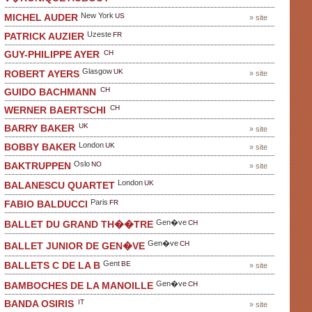
New York
US
MICHEL AUDER
» site
Uzeste
FR
PATRICK AUZIER
CH
GUY-PHILIPPE AYER
Glasgow
UK
ROBERT AYERS
» site
CH
GUIDO BACHMANN
CH
WERNER BAERTSCHI
UK
BARRY BAKER
» site
London
UK
BOBBY BAKER
» site
Oslo
NO
BAKTRUPPEN
» site
London
UK
BALANESCU QUARTET
Paris
FR
FABIO BALDUCCI
Gen�ve
CH
BALLET DU GRAND TH��TRE
Gen�ve
CH
BALLET JUNIOR DE GEN�VE
Gent
BE
BALLETS C DE LA B
» site
Gen�ve
CH
BAMBOCHES DE LA MANOILLE
IT
BANDA OSIRIS
» site