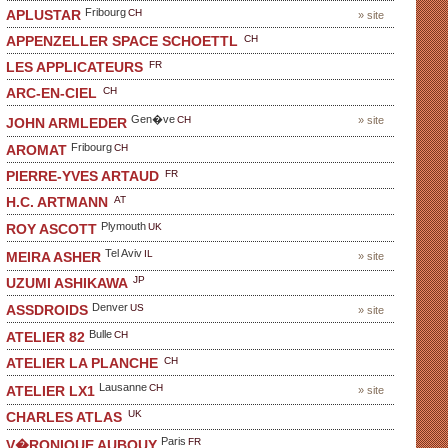
Fribourg
CH
APLUSTAR
» site
CH
APPENZELLER SPACE SCHOETTL
FR
LES APPLICATEURS
CH
ARC-EN-CIEL
Gen�ve
CH
» site
JOHN ARMLEDER
Fribourg
CH
AROMAT
FR
PIERRE-YVES ARTAUD
AT
H.C. ARTMANN
Plymouth
UK
ROY ASCOTT
Tel Aviv
IL
MEIRA ASHER
» site
JP
UZUMI ASHIKAWA
Denver
US
ASSDROIDS
» site
Bulle
CH
ATELIER 82
CH
ATELIER LA PLANCHE
Lausanne
CH
ATELIER LX1
» site
UK
CHARLES ATLAS
Paris
FR
V�RONIQUE AUBOUY