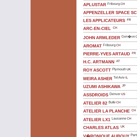
Fribourg
CH
APLUSTAR
APPENZELLER SPACE S
FR
LES APPLICATEURS
CH
ARC-EN-CIEL
Gen�ve
JOHN ARMLEDER
Fribourg
CH
AROMAT
FR
PIERRE-YVES ARTAUD
AT
H.C. ARTMANN
Plymouth
UK
ROY ASCOTT
Tel Aviv
IL
MEIRA ASHER
JP
UZUMI ASHIKAWA
Denver
US
ASSDROIDS
Bulle
CH
ATELIER 82
CH
ATELIER LA PLANCHE
Lausanne
CH
ATELIER LX1
UK
CHARLES ATLAS
Pari
V�RONIQUE AUBOUY