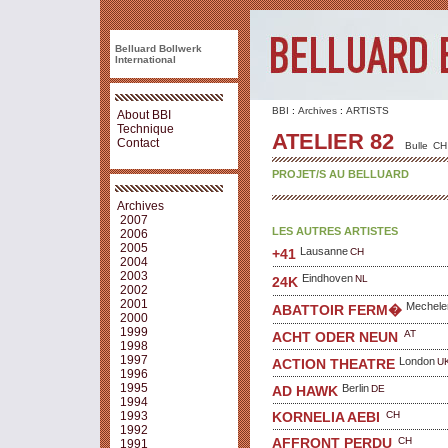
Belluard Bollwerk
International
BBI
:
Archives
:
ARTISTS
About BBI
Technique
ATELIER 82
Contact
Bulle
CH
PROJET/S AU BELLUARD
Archives
2007
LES AUTRES ARTISTES
2006
2005
Lausanne
CH
+41
2004
2003
Eindhoven
NL
24K
2002
2001
Mechele
ABATTOIR FERM�
2000
1999
AT
ACHT ODER NEUN
1998
1997
London
U
ACTION THEATRE
1996
1995
Berlin
DE
AD HAWK
1994
CH
1993
KORNELIA AEBI
1992
CH
AFFRONT PERDU
1991