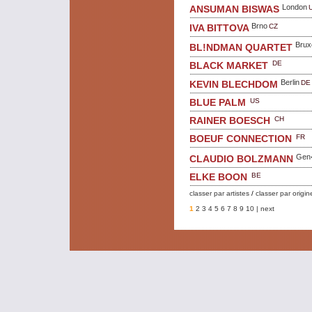
London
ANSUMAN BISWAS
Brno
CZ
IVA BITTOVA
Brux
BL!NDMAN QUARTET
DE
BLACK MARKET
Berlin
DE
KEVIN BLECHDOM
US
BLUE PALM
CH
RAINER BOESCH
FR
BOEUF CONNECTION
Gen
CLAUDIO BOLZMANN
BE
ELKE BOON
classer par artistes
/
classer par origin
1
2
3
4
5
6
7
8
9
10
| next