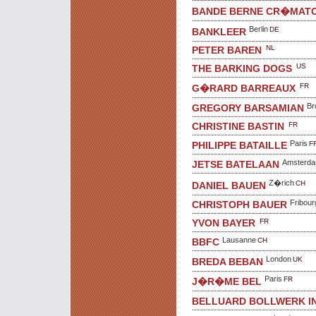
BANDE BERNE CR�MATO
Berlin
DE
BANKLEER
NL
PETER BAREN
US
THE BARKING DOGS
FR
G�RARD BARREAUX
Br
GREGORY BARSAMIAN
FR
CHRISTINE BASTIN
Paris
F
PHILIPPE BATAILLE
Amsterd
JETSE BATELAAN
Z�rich
CH
DANIEL BAUEN
Fribour
CHRISTOPH BAUER
FR
YVON BAYER
Lausanne
CH
BBFC
London
UK
BREDA BEBAN
Paris
FR
J�R�ME BEL
BELLUARD BOLLWERK I