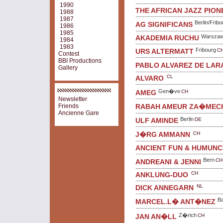
1990
THE AFRICAN JAZZ PION
1988
1987
Berlin/Fribo
AG SIGNIFICANS
1986
1985
Warsza
AKADEMIA RUCHU
1984
1983
Fribourg
C
URS ALTERMATT
Contest
BBI Productions
PABLO ALVAREZ DE LAR
Gallery
CL
ALVARO
Gen�ve
CH
AMEG
Newsletter
RABAH AMEUR ZA�MEC
Friends
Ancienne Gare
Berlin
DE
ULF AMINDE
CH
J�RG AMMANN
ANCIENT FUN & HUMUN
Bern
CH
ANDREANI & JENNI
CH
ANKLUNG-DUO
NL
DICK ANNEGARN
Ba
MARCEL.L� ANT�NEZ
Z�rich
CH
JAN AN�LL