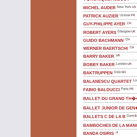
New York
US
MICHEL AUDER
Uzeste
FR
PATRICK AUZIER
CH
GUY-PHILIPPE AYER
Glasgow
UK
ROBERT AYERS
CH
GUIDO BACHMANN
CH
WERNER BAERTSCHI
UK
BARRY BAKER
London
UK
BOBBY BAKER
Oslo
NO
BAKTRUPPEN
Lo
BALANESCU QUARTET
Paris
FR
FABIO BALDUCCI
BALLET DU GRAND TH
BALLET JUNIOR DE GEN
Gent
B
BALLETS C DE LA B
BAMBOCHES DE LA MAN
IT
BANDA OSIRIS