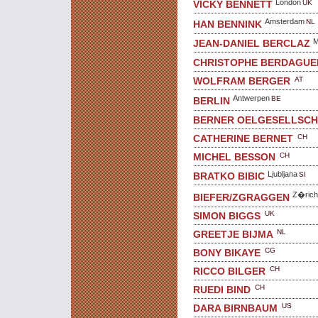
London
UK
VICKY BENNETT
Amsterdam
NL
HAN BENNINK
M
JEAN-DANIEL BERCLAZ
CHRISTOPHE BERDAGUE
AT
WOLFRAM BERGER
Antwerpen
BE
BERLIN
BERNER OELGESELLSC
CH
CATHERINE BERNET
CH
MICHEL BESSON
Ljubljana
SI
BRATKO BIBIC
Z�rich
BIEFER/ZGRAGGEN
UK
SIMON BIGGS
NL
GREETJE BIJMA
CG
BONY BIKAYE
CH
RICCO BILGER
CH
RUEDI BIND
US
DARA BIRNBAUM