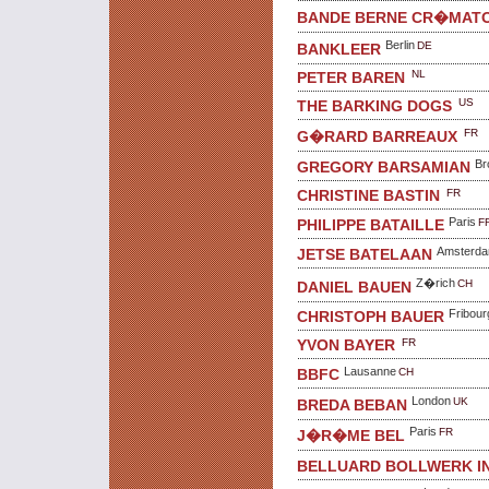
BANDE BERNE CR�MATO
Berlin
DE
BANKLEER
NL
PETER BAREN
US
THE BARKING DOGS
FR
G�RARD BARREAUX
Br
GREGORY BARSAMIAN
FR
CHRISTINE BASTIN
Paris
F
PHILIPPE BATAILLE
Amsterd
JETSE BATELAAN
Z�rich
CH
DANIEL BAUEN
Fribour
CHRISTOPH BAUER
FR
YVON BAYER
Lausanne
CH
BBFC
London
UK
BREDA BEBAN
Paris
FR
J�R�ME BEL
BELLUARD BOLLWERK I