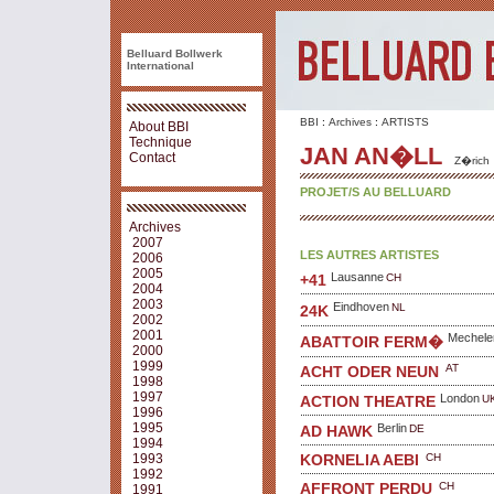
Belluard Bollwerk
International
BBI
:
Archives
:
ARTISTS
About BBI
Technique
JAN AN�LL
Contact
Z�rich
PROJET/S AU BELLUARD
Archives
2007
LES AUTRES ARTISTES
2006
2005
Lausanne
CH
+41
2004
2003
Eindhoven
NL
24K
2002
2001
Mechele
ABATTOIR FERM�
2000
1999
AT
ACHT ODER NEUN
1998
1997
London
U
ACTION THEATRE
1996
1995
Berlin
DE
AD HAWK
1994
CH
1993
KORNELIA AEBI
1992
CH
AFFRONT PERDU
1991