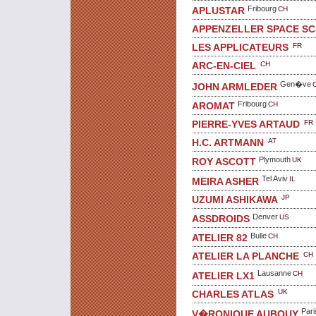
Fribourg
CH
APLUSTAR
APPENZELLER SPACE S
FR
LES APPLICATEURS
CH
ARC-EN-CIEL
Gen�ve
JOHN ARMLEDER
Fribourg
CH
AROMAT
FR
PIERRE-YVES ARTAUD
AT
H.C. ARTMANN
Plymouth
UK
ROY ASCOTT
Tel Aviv
IL
MEIRA ASHER
JP
UZUMI ASHIKAWA
Denver
US
ASSDROIDS
Bulle
CH
ATELIER 82
CH
ATELIER LA PLANCHE
Lausanne
CH
ATELIER LX1
UK
CHARLES ATLAS
Pari
V�RONIQUE AUBOUY