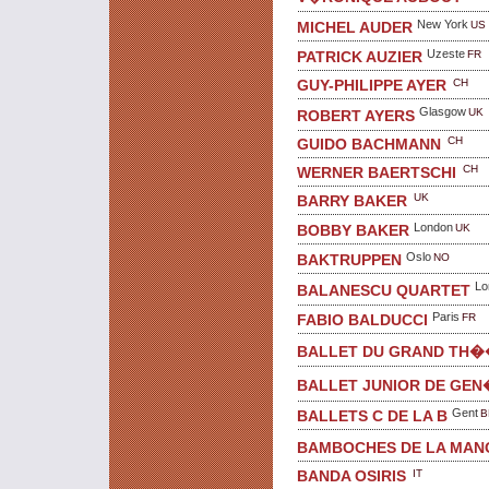
New York
US
MICHEL AUDER
Uzeste
FR
PATRICK AUZIER
CH
GUY-PHILIPPE AYER
Glasgow
UK
ROBERT AYERS
CH
GUIDO BACHMANN
CH
WERNER BAERTSCHI
UK
BARRY BAKER
London
UK
BOBBY BAKER
Oslo
NO
BAKTRUPPEN
Lo
BALANESCU QUARTET
Paris
FR
FABIO BALDUCCI
BALLET DU GRAND TH
BALLET JUNIOR DE GEN
Gent
B
BALLETS C DE LA B
BAMBOCHES DE LA MAN
IT
BANDA OSIRIS