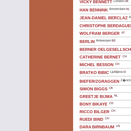
London
UK
VICKY BENNETT
Amsterdam
NL
HAN BENNINK
M
JEAN-DANIEL BERCLAZ
CHRISTOPHE BERDAGUE
AT
WOLFRAM BERGER
Antwerpen
BE
BERLIN
BERNER OELGESELLSC
CH
CATHERINE BERNET
CH
MICHEL BESSON
Ljubljana
SI
BRATKO BIBIC
Z�rich
BIEFER/ZGRAGGEN
UK
SIMON BIGGS
NL
GREETJE BIJMA
CG
BONY BIKAYE
CH
RICCO BILGER
CH
RUEDI BIND
US
DARA BIRNBAUM