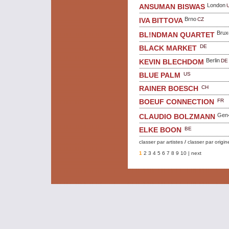
London
ANSUMAN BISWAS
Brno
CZ
IVA BITTOVA
Brux
BL!NDMAN QUARTET
DE
BLACK MARKET
Berlin
DE
KEVIN BLECHDOM
US
BLUE PALM
CH
RAINER BOESCH
FR
BOEUF CONNECTION
Gen
CLAUDIO BOLZMANN
BE
ELKE BOON
classer par artistes
/
classer par origin
1
2
3
4
5
6
7
8
9
10
| next