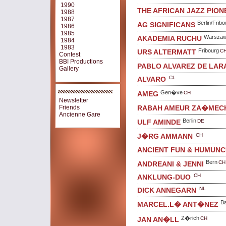
1990
THE AFRICAN JAZZ PION
1988
1987
Berlin/Fribo
AG SIGNIFICANS
1986
1985
Warsza
AKADEMIA RUCHU
1984
1983
Fribourg
C
URS ALTERMATT
Contest
BBI Productions
PABLO ALVAREZ DE LAR
Gallery
CL
ALVARO
Gen�ve
CH
AMEG
Newsletter
RABAH AMEUR ZA�MEC
Friends
Ancienne Gare
Berlin
DE
ULF AMINDE
CH
J�RG AMMANN
ANCIENT FUN & HUMUN
Bern
CH
ANDREANI & JENNI
CH
ANKLUNG-DUO
NL
DICK ANNEGARN
Ba
MARCEL.L� ANT�NEZ
Z�rich
CH
JAN AN�LL