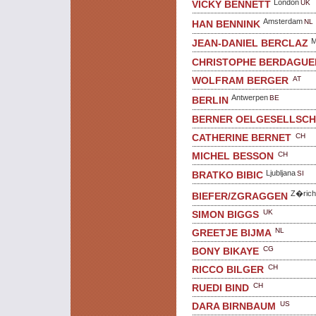
London
UK
VICKY BENNETT
Amsterdam
NL
HAN BENNINK
M
JEAN-DANIEL BERCLAZ
CHRISTOPHE BERDAGUE
AT
WOLFRAM BERGER
Antwerpen
BE
BERLIN
BERNER OELGESELLSC
CH
CATHERINE BERNET
CH
MICHEL BESSON
Ljubljana
SI
BRATKO BIBIC
Z�rich
BIEFER/ZGRAGGEN
UK
SIMON BIGGS
NL
GREETJE BIJMA
CG
BONY BIKAYE
CH
RICCO BILGER
CH
RUEDI BIND
US
DARA BIRNBAUM