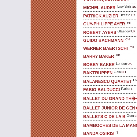
New York
US
MICHEL AUDER
Uzeste
FR
PATRICK AUZIER
CH
GUY-PHILIPPE AYER
Glasgow
UK
ROBERT AYERS
CH
GUIDO BACHMANN
CH
WERNER BAERTSCHI
UK
BARRY BAKER
London
UK
BOBBY BAKER
Oslo
NO
BAKTRUPPEN
Lo
BALANESCU QUARTET
Paris
FR
FABIO BALDUCCI
BALLET DU GRAND TH
BALLET JUNIOR DE GEN
Gent
B
BALLETS C DE LA B
BAMBOCHES DE LA MAN
IT
BANDA OSIRIS