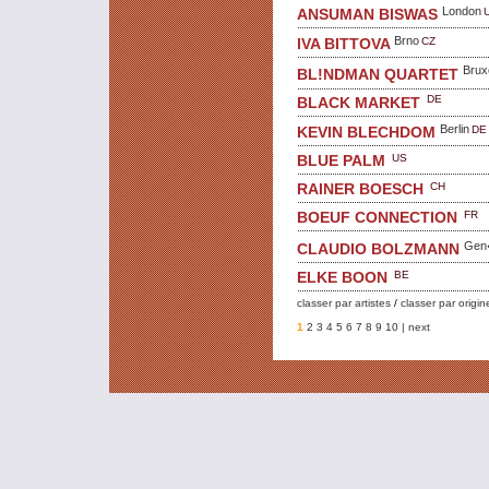
London
ANSUMAN BISWAS
Brno
CZ
IVA BITTOVA
Brux
BL!NDMAN QUARTET
DE
BLACK MARKET
Berlin
DE
KEVIN BLECHDOM
US
BLUE PALM
CH
RAINER BOESCH
FR
BOEUF CONNECTION
Gen
CLAUDIO BOLZMANN
BE
ELKE BOON
classer par artistes
/
classer par origin
1
2
3
4
5
6
7
8
9
10
| next