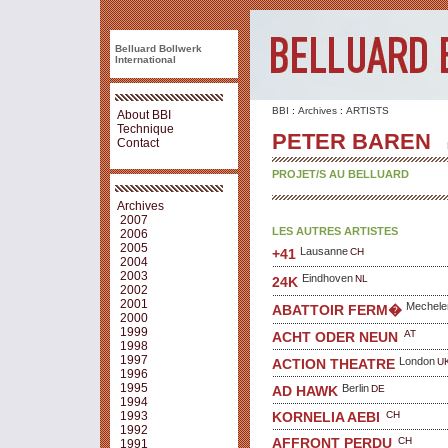
Belluard Bollwerk
International
BBI
:
Archives
:
ARTISTS
About BBI
Technique
PETER BAREN
Contact
PROJET/S AU BELLUARD
Archives
2007
LES AUTRES ARTISTES
2006
2005
Lausanne
CH
+41
2004
2003
Eindhoven
NL
24K
2002
2001
Mechele
ABATTOIR FERM�
2000
1999
AT
ACHT ODER NEUN
1998
1997
London
U
ACTION THEATRE
1996
1995
Berlin
DE
AD HAWK
1994
CH
1993
KORNELIA AEBI
1992
CH
AFFRONT PERDU
1991