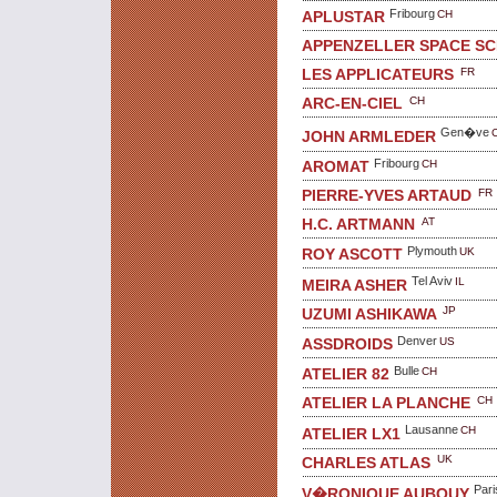
Fribourg
CH
APLUSTAR
APPENZELLER SPACE S
FR
LES APPLICATEURS
CH
ARC-EN-CIEL
Gen�ve
JOHN ARMLEDER
Fribourg
CH
AROMAT
FR
PIERRE-YVES ARTAUD
AT
H.C. ARTMANN
Plymouth
UK
ROY ASCOTT
Tel Aviv
IL
MEIRA ASHER
JP
UZUMI ASHIKAWA
Denver
US
ASSDROIDS
Bulle
CH
ATELIER 82
CH
ATELIER LA PLANCHE
Lausanne
CH
ATELIER LX1
UK
CHARLES ATLAS
Pari
V�RONIQUE AUBOUY