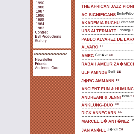
1990
THE AFRICAN JAZZ PION
1988
1987
Berlin/Fribo
AG SIGNIFICANS
1986
1985
Warsza
AKADEMIA RUCHU
1984
1983
Fribourg
C
URS ALTERMATT
Contest
BBI Productions
PABLO ALVAREZ DE LAR
Gallery
CL
ALVARO
Gen�ve
CH
AMEG
Newsletter
RABAH AMEUR ZA�MEC
Friends
Ancienne Gare
Berlin
DE
ULF AMINDE
CH
J�RG AMMANN
ANCIENT FUN & HUMUN
Bern
CH
ANDREANI & JENNI
CH
ANKLUNG-DUO
NL
DICK ANNEGARN
Ba
MARCEL.L� ANT�NEZ
Z�rich
CH
JAN AN�LL