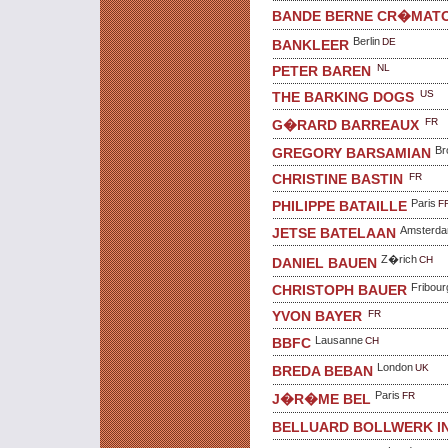
BANDE BERNE CR�MATO
Berlin
DE
BANKLEER
NL
PETER BAREN
US
THE BARKING DOGS
FR
G�RARD BARREAUX
Br
GREGORY BARSAMIAN
FR
CHRISTINE BASTIN
Paris
F
PHILIPPE BATAILLE
Amsterd
JETSE BATELAAN
Z�rich
CH
DANIEL BAUEN
Fribour
CHRISTOPH BAUER
FR
YVON BAYER
Lausanne
CH
BBFC
London
UK
BREDA BEBAN
Paris
FR
J�R�ME BEL
BELLUARD BOLLWERK I