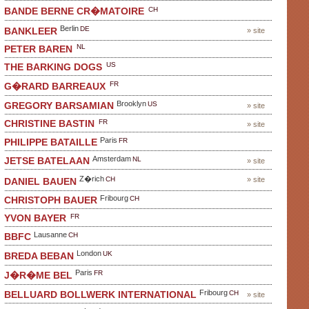
CH
BANDE BERNE CR�MATOIRE
Berlin
DE
BANKLEER
» site
NL
PETER BAREN
US
THE BARKING DOGS
FR
G�RARD BARREAUX
Brooklyn
US
GREGORY BARSAMIAN
» site
FR
CHRISTINE BASTIN
» site
Paris
FR
PHILIPPE BATAILLE
Amsterdam
NL
JETSE BATELAAN
» site
Z�rich
CH
» site
DANIEL BAUEN
Fribourg
CH
CHRISTOPH BAUER
FR
YVON BAYER
Lausanne
CH
BBFC
London
UK
BREDA BEBAN
Paris
FR
J�R�ME BEL
Fribourg
CH
BELLUARD BOLLWERK INTERNATIONAL
» site