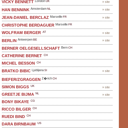
London
UK
VICKY BENNETT
» site
Amsterdam
NL
HAN BENNINK
» site
Marseille
FR
JEAN-DANIEL BERCLAZ
» site
Marseille
FR
CHRISTOPHE BERDAGUER
AT
WOLFRAM BERGER
» site
Antwerpen
BE
BERLIN
» site
Bern
CH
BERNER OELGESELLSCHAFT
CH
CATHERINE BERNET
CH
MICHEL BESSON
Ljubljana
SI
BRATKO BIBIC
» site
Z�rich
CH
BIEFER/ZGRAGGEN
UK
SIMON BIGGS
» site
NL
GREETJE BIJMA
» site
CG
BONY BIKAYE
CH
RICCO BILGER
CH
RUEDI BIND
US
DARA BIRNBAUM