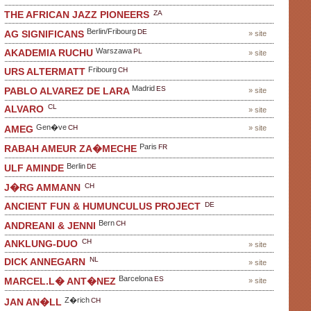
ZA
THE AFRICAN JAZZ PIONEERS
Berlin/Fribourg
DE
AG SIGNIFICANS
» site
Warszawa
PL
AKADEMIA RUCHU
» site
Fribourg
CH
URS ALTERMATT
Madrid
ES
PABLO ALVAREZ DE LARA
» site
CL
ALVARO
» site
Gen�ve
CH
» site
AMEG
Paris
FR
RABAH AMEUR ZA�MECHE
Berlin
DE
ULF AMINDE
CH
J�RG AMMANN
DE
ANCIENT FUN & HUMUNCULUS PROJECT
Bern
CH
ANDREANI & JENNI
CH
ANKLUNG-DUO
» site
NL
DICK ANNEGARN
» site
Barcelona
ES
MARCEL.L� ANT�NEZ
» site
Z�rich
CH
JAN AN�LL