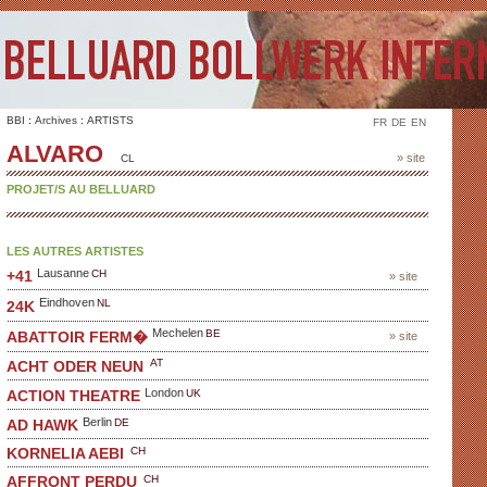
BBI
:
Archives
:
ARTISTS
FR
DE
EN
ALVARO
» site
CL
PROJET/S AU BELLUARD
LES AUTRES ARTISTES
Lausanne
CH
+41
» site
Eindhoven
NL
24K
Mechelen
BE
ABATTOIR FERM�
» site
AT
ACHT ODER NEUN
London
UK
ACTION THEATRE
Berlin
DE
AD HAWK
CH
KORNELIA AEBI
CH
AFFRONT PERDU