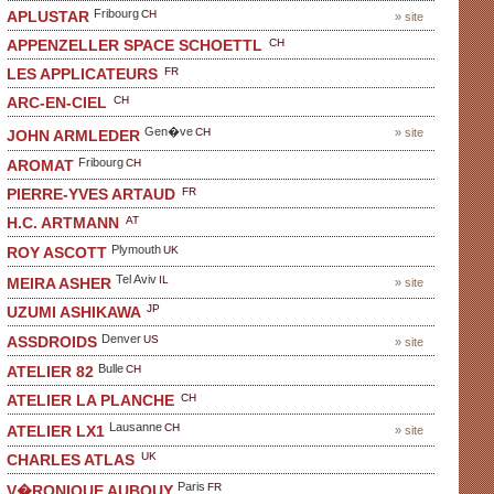
Fribourg
CH
APLUSTAR
» site
CH
APPENZELLER SPACE SCHOETTL
FR
LES APPLICATEURS
CH
ARC-EN-CIEL
Gen�ve
CH
» site
JOHN ARMLEDER
Fribourg
CH
AROMAT
FR
PIERRE-YVES ARTAUD
AT
H.C. ARTMANN
Plymouth
UK
ROY ASCOTT
Tel Aviv
IL
MEIRA ASHER
» site
JP
UZUMI ASHIKAWA
Denver
US
ASSDROIDS
» site
Bulle
CH
ATELIER 82
CH
ATELIER LA PLANCHE
Lausanne
CH
ATELIER LX1
» site
UK
CHARLES ATLAS
Paris
FR
V�RONIQUE AUBOUY