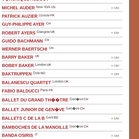
New York
US
MICHEL AUDER
» site
Uzeste
FR
PATRICK AUZIER
CH
GUY-PHILIPPE AYER
Glasgow
UK
ROBERT AYERS
» site
CH
GUIDO BACHMANN
CH
WERNER BAERTSCHI
UK
BARRY BAKER
» site
London
UK
BOBBY BAKER
» site
Oslo
NO
BAKTRUPPEN
» site
London
UK
BALANESCU QUARTET
Paris
FR
FABIO BALDUCCI
Gen�ve
CH
BALLET DU GRAND TH��TRE
Gen�ve
CH
BALLET JUNIOR DE GEN�VE
Gent
BE
BALLETS C DE LA B
» site
Gen�ve
CH
BAMBOCHES DE LA MANOILLE
IT
BANDA OSIRIS
» site